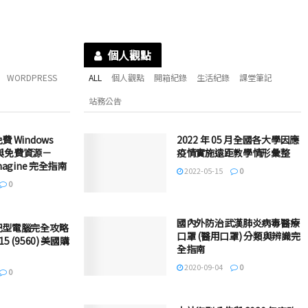
個人觀點
WORDPRESS
ALL
個人觀點
開箱紀錄
生活紀錄
課堂筆記
站務公告
 Windows
2022 年 05 月全國各大學因應
授權與免費資源－
疫情實施遠距教學情形彙整
 Imagine 完全指南
2022-05-15
0
0
國內外防治武漢肺炎病毒醫療
記型電腦完全攻略
口罩 (醫用口罩) 分類與辨識完
15 (9560) 美國購
全指南
2020-09-04
0
0