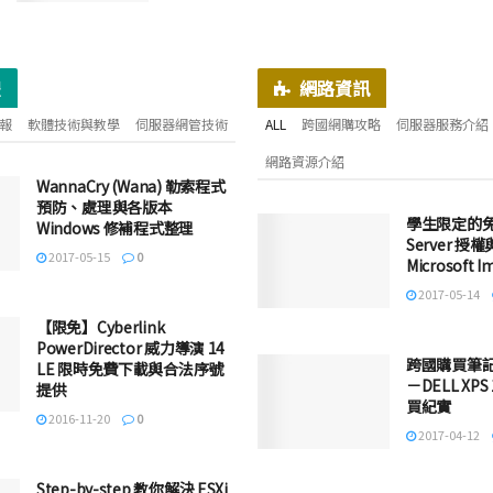
體
網路資訊
報
軟體技術與教學
伺服器網管技術
ALL
跨國網購攻略
伺服器服務介紹
網路資源介紹
WannaCry (Wana) 勒索程式
預防、處理與各版本
學生限定的免費
Windows 修補程式整理
Server 
2017-05-15
0
Microsoft
2017-05-14
【限免】Cyberlink
PowerDirector 威力導演 14
跨國購買筆
LE 限時免費下載與合法序號
－DELL XPS 
提供
買紀實
2016-11-20
0
2017-04-12
Step-by-step 教你解決 ESXi