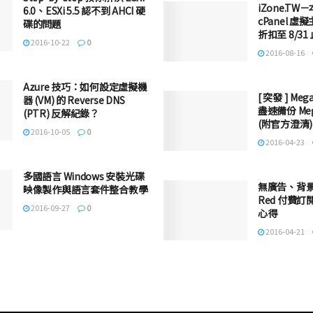
iZone.T
6.0、ESXi 5.5 認不到 AHCI 硬
cPanel 
碟的問題
折扣至 8/31 
2016-10-22
0
2016-08-16
Azure 技巧：如何設定虛擬機
[ 突發 ] M
器 (VM) 的 Reverse DNS
盡速備份 Me
(PTR) 反解紀錄？
(附官方澄清)
2016-10-05
0
2016-04-23
多國語言 Windows 安裝光碟
無廣告、背景撥
映像製作與語言套件整合教學
Red 付費
2016-09-27
0
心得
2016-04-21