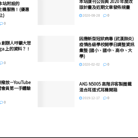
本站復刊公告與 2020 年度改
W－本站附設的
版計畫及近期文章發佈規畫
虛擬主機服務！(優惠
止)
2020-08-28
0
0
因應新型冠狀病毒 (武漢肺炎)
ega 創辦人呼籲大眾
疫情各級學校開學日調整資訊
ga 上的資料？！
彙整 (國小、國中、高中、大
學)
0
2020-02-02
0
放－YouTube
AKG N5005 高階非客製圈鐵
訂閱會員第一手體驗
混合耳道式耳機開箱
2019-12-17
0
0