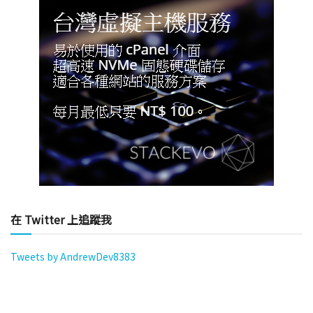
在 Twitter 上追蹤我
Tweets by AndrewDev8383