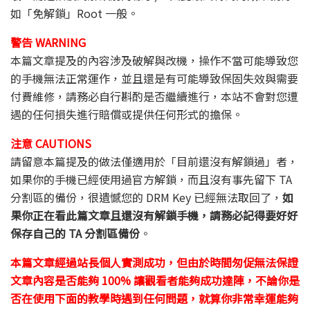
如「免解鎖」Root 一般。
警告 WARNING
本篇文章提及的內容涉及破解與改機，操作不當可能導致您
的手機無法正常運作，並且還是有可能導致保固失效與需要
付費維修，請務必自行斟酌是否繼續進行，本站不會對您遭
遇的任何損失進行賠償或提供任何形式的擔保。
注意 CAUTIONS
請留意本篇提及的做法僅適用於「目前還沒有解鎖過」者，
如果你的手機已經使用過官方解鎖，而且沒有事先留下 TA
分割區的備份，很遺憾您的 DRM Key 已經無法取回了，
如
果你正在看此篇文章且還沒有解鎖手機，請務必記得要好好
保存自己的 TA 分割區備份
。
本篇文章經過站長個人實測成功，但由於時間匆促無法保證
文章內容是否能夠 100% 讓觀看者能夠成功達陣，不論你是
否在使用下面的教學時遇到任何問題，就算你非常幸運能夠