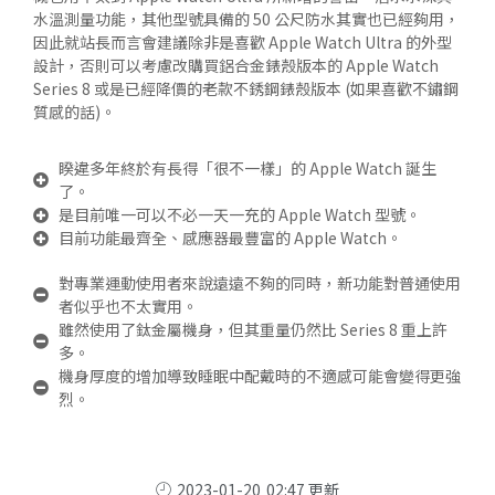
水溫測量功能，其他型號具備的 50 公尺防水其實也已經夠用，
因此就站長而言會建議除非是喜歡 Apple Watch Ultra 的外型
設計，否則可以考慮改購買鋁合金錶殼版本的 Apple Watch
Series 8 或是已經降價的老款不銹鋼錶殼版本 (如果喜歡不鏽鋼
質感的話)。
睽違多年終於有長得「很不一樣」的 Apple Watch 誕生
了。
是目前唯一可以不必一天一充的 Apple Watch 型號。
目前功能最齊全、感應器最豐富的 Apple Watch。
對專業運動使用者來說遠遠不夠的同時，新功能對普通使用
者似乎也不太實用。
雖然使用了鈦金屬機身，但其重量仍然比 Series 8 重上許
多。
機身厚度的增加導致睡眠中配戴時的不適感可能會變得更強
烈。
2023-01-20
02:47 更新