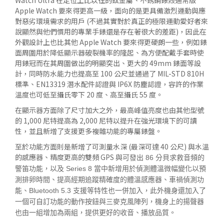
Watch Ultra 在定位上比以往的鈦金屬、不銹鋼錶殼通常版
Apple Watch 要來得更高一級，面向的是更具備激烈運動與應
對惡劣環境需求的用戶 (不過其實對於真正的極限運動愛好者來
說顯然與他們慣用的專業手錶還是存在著很大的差距)，因此在
外觀設計上也比其他 Apple Watch 要來得更硬朗一些，例如錶
面周圍用於降低顯示器破裂機率的隆起、為方便配戴手套時使
用錶冠而在其周圍做出的明顯突出、更大的 49mm 錶面等設
計，同時防水能力也提高至 100 公尺並通過了 MIL-STD 810H
標準、EN13319 潛水配件認證與 IP6X 防塵認證，容許的作業
溫度也可低至攝氏零下 20 度、高至攝氏 55 度。
在顯示器方面除了尺寸加大之外，最高峰值亮度也由其他型號
的 1,000 尼特提高為 2,000 尼特以提升在強光環境下的可讀
性，並且新增了支援更多複雜功能的專屬錶盤。
至於功能方面則是新增了可測量水深 (最深可達 40 公尺) 與水溫
的感應器、精度更高的雙頻 GPS 與
可發出 86 分貝求救音頻的
警笛功能，以及 Series 8 當中新增用於偵測體溫微幅變化以預
測排卵時間、提高經期追蹤精確度的體溫感應器、車禍偵測功
能、Bluetooth 5.3 支援等特性也一併加入，此外
機身還加入了
一個可自訂功能的動作按鈕與三麥克風陣列，機身上的揚聲器
也由一組增加為兩組，提供更好的收音、播放品質。