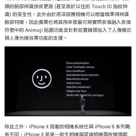
鎖的臉部辨識技術更高 (甚至高於以往的 Touch ID 指紋辨
識) 的安全性，此外由於原深感應相機可以相當精準得辨識
臉部特徵，因此蘋果也將其用來發展可將實際表情融入表情
符號中的 Animoji 貼圖功能並針對前置鏡頭加入了人像模式
與人像光線效果功能的支援。
除此之外，iPhone X 搭載的相機系統也與 iPhone 8 系列略
有不同，iPhone X 是第一款主相機與望遠相機兩枚鏡頭都