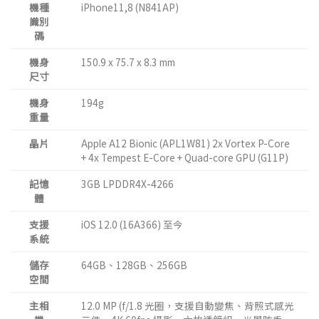
機種
iPhone11,8 (N841AP)
識別
碼
機身
150.9 x 75.7 x 8.3 mm
尺寸
機身
194g
重量
晶片
Apple A12 Bionic (APL1W81) 2x Vortex P-Core
+ 4x Tempest E-Core + Quad-core GPU (G11P)
記憶
3GB LPDDR4X-4266
體
支援
iOS 12.0 (16A366) 至今
系統
儲存
64GB、128GB、256GB
空間
主相
12.0 MP (f/1.8 光圈，支援自動變焦、背照式感光