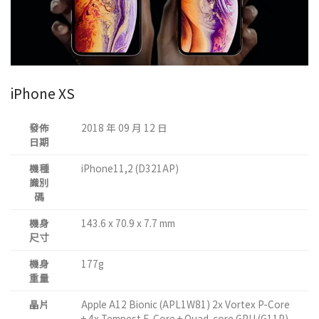
iPhone XS
發佈
2018 年 09 月 12 日
日期
機種
iPhone11,2 (D321AP)
識別
碼
機身
143.6 x 70.9 x 7.7 mm
尺寸
機身
177g
重量
晶片
Apple A12 Bionic (APL1W81) 2x Vortex P-Core
+ 4x Tempest E-Core + Quad-core GPU (G11P)