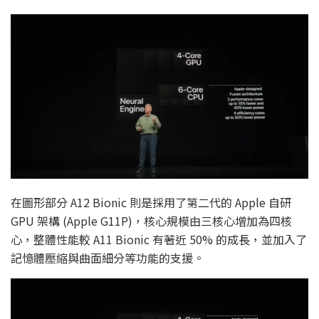
在圖形部分 A12 Bionic 則是採用了第二代的 Apple 自研
GPU 架構 (Apple G11P)，核心規模由三核心增加為四核
心，整體性能較 A11 Bionic 有著近 50% 的成長，並加入了
記憶體壓縮與曲面細分等功能的支援。