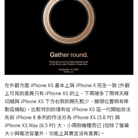
在外觀方面 iPhone XS 基本上與 iPhone X 完全一致 (外觀
上可見的差異只有 iPhone XS 的上、下兩端多了兩條天線
切縫與 iPhone XS 下方右側的開孔較少、鏡頭位置稍有移
動這幾點)，比較特別的僅有從 iPhone XS 這一代開始效法
先前 iPhone 8 系列的作法分為 iPhone XS (5.8 吋) 與
iPhone XS Max (6.5 吋) 大、小兩款機種而已 (但除了螢幕
大小與電池容量外，功能上其實並沒有差異)。