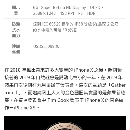
顯示
6.5″ Super Retina HD Display，OLED，
器
2688×1242，458 PPI，P3，HDR
防潑
達到 IEC 60529 標準的 IP68 等級 (在最深 2 公尺
抗水
的水中最久可達 30 分鐘)
能力
建議
USD$ 1,099 起
售價
在 2018 年推出帶來許多大變革的 iPhone X 之後，照例緊
接著的 2019 年自然就會是變動比較小的一年，在 2019 年
蘋果再次循例在九月舉辦了發表會，這次的主題是「Gather
round.」，而邀請函上大大的金色圓圈其實畫的是蘋果新總
部，在這場發表會中 Tim Cook 發表了 iPhone X 的直系續
作－iPhone XS。