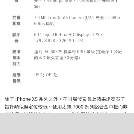
機
元件、4K 60fps 攝影、六枚透鏡組、光學防手
震)
前置
7.0 MP TrueDepth Camera (f/2.2 光圈，1080p
相機
60fps 攝影)
顯示
6.1″ Liquid Retina HD Display，IPS，
器
1792×828，326 PPI，P3
防潑
達到 IEC 60529 標準的 IP67 等級 (在最深 1 公尺
抗水
的水中最久可達 30 分鐘)
能力
建議
USD$ 749 起
售價
除了 iPhone XS 系列之外，在同場發表會上蘋果還發表了
設計類似但定位較低、使用太級 7000 系列鋁合金中框而非
不鏽鋼中框設計的 iPhone XR，從此開始奠定了 iPhone 分
為高、低兩條產品線的劃分方式。