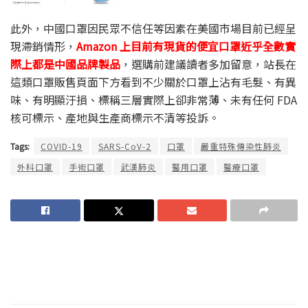
此外，中國口罩因民眾不信任等因素在美國市場目前已經呈
現滯銷情形，
Amazon 上目前有現貨的便宜口罩近乎全數實
際上都是中國品牌製品
，選購前建議讀者多加留意，站長在
這類口罩販售頁面下方看到不少關於口罩上沾有毛髮、有異
味、有明顯汙損、標稱三層實際上卻非常薄、未有任何 FDA
核可標示、產地與生產商標示不清等投訴。
Tags:
COVID-19
SARS-CoV-2
口罩
嚴重特殊傳染性肺炎
外科口罩
手術口罩
武漢肺炎
醫用口罩
醫療口罩