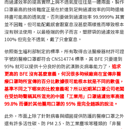
而過濾效率的提高實際上與不透氣度往往是一體兩面，製作
口罩最高的技術難度正是在於達到足夠過濾效率的同時還維
持盡可能高的透氣度，否則要做到過濾效率 99.9999% 其實
並不困難，但可能配戴感會跟窒息沒甚麼兩樣進而導致根本
沒有辦法使用，以最極端的例子而言，塑膠袋的過濾效率是
100% 但完全不透氣，戴了只會窒息。
依照衛生福利部制定的標準，所有取得合法醫療器材許可證
字號的醫療口罩都符合 CNS14774 標準，其 BFE 只要達到
95% 就可以提供十分良好的防武漢肺炎病毒能力了，
追求
更高的 BFE 沒有甚麼意義，何況很多時候廠商在宣傳非醫
療口罩時所宣傳的百分比數據很可能根本就是不同的數值，
基準不同之下哪來的比較意義呢？所以近期某口罩公司老闆
在受訪時聲稱其所混充的中國「工業用」口罩過濾效率高達
99.8% 而優於其他醫用口罩的 95% 是完全錯誤的說法。
此外，市面上除了針對病毒與細菌提供防護的醫療口罩之外
還有許多活性碳、防 PM 2.5、防工業塵埃等種類的「非醫