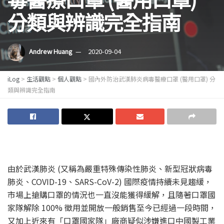
分類與辨識完全指南
Andrew Huang
2020-09-04
iLog
>
生活觀點
>
個人觀點
>
國內外防治武漢肺炎病毒醫療口罩 (醫用口罩) 分
類與辨識完全指南
由於武漢肺炎 (又稱為嚴重特殊傳染性肺炎、新型冠狀病毒
肺炎、COVID-19、SARS-CoV-2) 國際疫情持續未見趨緩，
市場上搶購口罩的情況也一直沒能獲得緩解，且隨著口罩國
家隊解除 100% 徵用並開放一般銷售至今已經過一段時間，
又加上近來有「口罩國家隊」廠商疑似涉嫌進口中國製工業