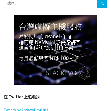
在 Twitter 上追蹤我
Tweets by AndrewDev8383