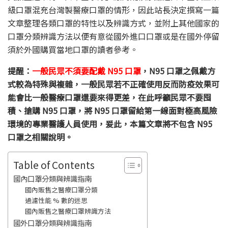
級口罩混充台灣製醫療口罩的情形，因此站長決定撰寫一篇
文章整理各類口罩的特性以及辨識方式，並附上其他國家的
口罩分類辨識方法以便有意從國外進口口罩或是在國外停留
須於外國購買當地口罩的讀者參考。
提醒：
一般民眾不須要配戴 N95 口罩
，N95 口罩之佩戴方
式較為特殊與複雜，一般民眾若不正確使用反而防疫效果可
能會比一般醫療口罩還要來得更差，在此呼籲民眾不要囤
積、搶購 N95 口罩，將 N95 口罩留給第一線面對極高風險
環境的專業醫護人員使用，爰此，本篇文章將不包含 N95
口罩之相關說明。
Table of Contents
國內口罩分類與辨識指南
國內販售之醫療口罩分類
過濾性能 % 數的迷思
國內販售之醫療口罩辨識方法
國外口罩分類與辨識指南