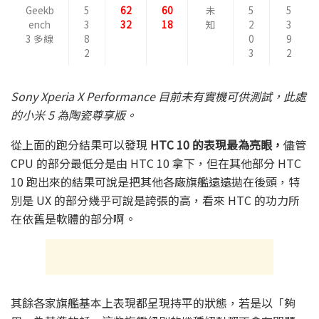
Geekb
5
62
60
未
5
5
ench
3
32
18
知
2
3
3 多線
8
0
9
2
3
2
Sony Xperia X Performance 目前未有實機可供測試，此處
的小米 5 為陶瓷尊享版。
從上面的跑分結果可以發現
HTC 10 的表現最為亮眼，
儘管
CPU 的部分最低分是由 HTC 10 拿下，但在其他部分 HTC
10 跑出來的結果可說是把其他各廠旗艦遠遠拋在後頭，特
別是 UX 的部分幾乎可說是誇張的高，看來 HTC 的功力所
在依舊是軟體的部分啊。
其餘各家旗艦基本上表現都呈現持平的狀態，若是以「夠