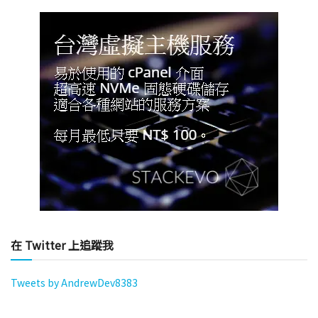
在 Twitter 上追蹤我
Tweets by AndrewDev8383