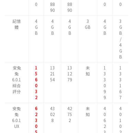
0
88
88
0
0
90
90
記憶
4
4
4
3
4
3
體
G
G
G
GB
G
G
B
B
B
B
B
/
4
G
B
安兔
1
13
13
未
1
1
兔
5
21
12
知
3
3
6.0.1
6
54
79
3
3
綜合
0
0
1
評分
3
9
6
2
9
7
安兔
6
43
42
未
4
4
兔
2
02
75
知
0
0
6.0.1
3
8
2
6
1
UX
0
2
0
5
3
2