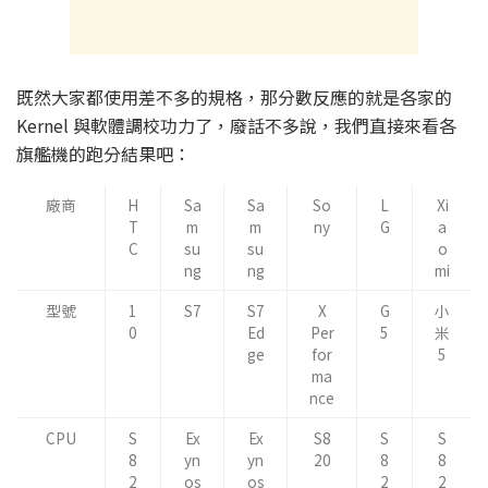
既然大家都使用差不多的規格，那分數反應的就是各家的
Kernel 與軟體調校功力了，廢話不多說，我們直接來看各
旗艦機的跑分結果吧：
廠商
H
Sa
Sa
So
L
Xi
T
m
m
ny
G
a
C
su
su
o
ng
ng
mi
型號
1
S7
S7
X
G
小
0
Ed
Per
5
米
ge
for
5
ma
nce
CPU
S
Ex
Ex
S8
S
S
8
yn
yn
20
8
8
2
os
os
2
2