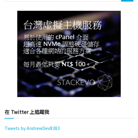
在 Twitter 上追蹤我
Tweets by AndrewDev8383