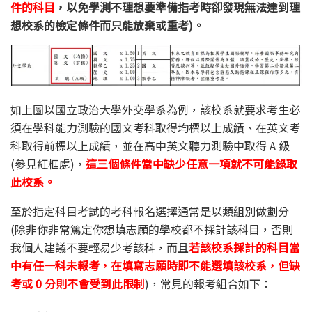
件的科目
，以免學測不理想要準備指考時卻發現無法達到理
想校系的檢定條件而只能放棄或重考)。
如上圖以國立政治大學外交學系為例，該校系就要求考生必
須在學科能力測驗的國文考科取得均標以上成績、在英文考
科取得前標以上成績，並在高中英文聽力測驗中取得 A 級
(參見紅框處)，
這三個條件當中缺少任意一項就不可能錄取
此校系。
至於指定科目考試的考科報名選擇通常是以類組別做劃分
(除非你非常篤定你想填志願的學校都不採計該科目，否則
我個人建議不要輕易少考該科，而且
若該校系採計的科目當
中有任一科未報考，在填寫志願時即不能選填該校系，但缺
考或 0 分則不會受到此限制
)，常見的報考組合如下：