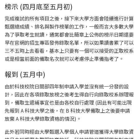
榜示 (四月底至五月初)
完成複試的所有項目之後，接下來大學方面會陸續進行計算
甄選總成績、排名與製作榜單的工作，一般而言大多數大學
為了爭取考生就讀，通常都會比簡章上公佈的榜示日期還要
早在官網的招生專區發佈錄取名單，所以如果讀書累了可以
三不五時上去看看，基本上只要有一個可以接受的正取校系
或是相當前面的備取名次就可以考慮停止準備指考了。
報到 (五月中)
由於科技校院日間部四年制申請入學並沒有統一分發的設
計，因此在各項錄取放榜之後考生得自行向錄取校系辦理報
到，備取生遞補事宜也是由各校自行處理 (因此有可能出現
先報到 A 科技大學之後，在 B 科技大學備取上之後要申請
放棄 A 科技大學錄取資格的情況)。
此外若同時經由大學甄選入學個人申請管道獲得大學錄取資