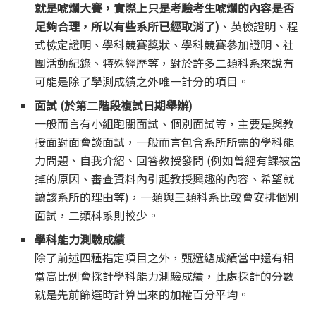
就是唬爛大賽，實際上只是考驗考生唬爛的內容是否
足夠合理，所以有些系所已經取消了)
、英檢證明、程
式檢定證明、學科競賽獎狀、學科競賽參加證明、社
團活動紀錄、特殊經歷等，對於許多二類科系來說有
可能是除了學測成績之外唯一計分的項目。
面試 (於第二階段複試日期舉辦)
一般而言有小組跑關面試、個別面試等，主要是與教
授面對面會談面試，一般而言包含系所所需的學科能
力問題、自我介紹、回答教授發問 (例如曾經有課被當
掉的原因、審查資料內引起教授興趣的內容、希望就
讀該系所的理由等)，一類與三類科系比較會安排個別
面試，二類科系則較少。
學科能力測驗成績
除了前述四種指定項目之外，甄選總成績當中還有相
當高比例會採計學科能力測驗成績，此處採計的分數
就是先前篩選時計算出來的加權百分平均。