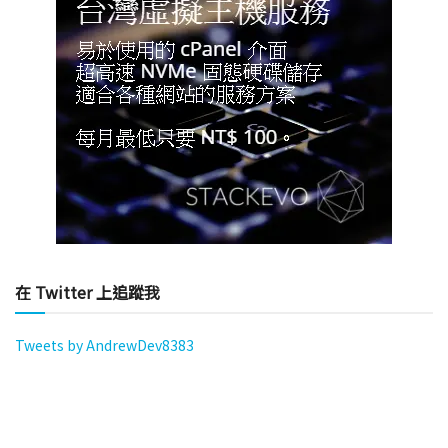
在 Twitter 上追蹤我
Tweets by AndrewDev8383