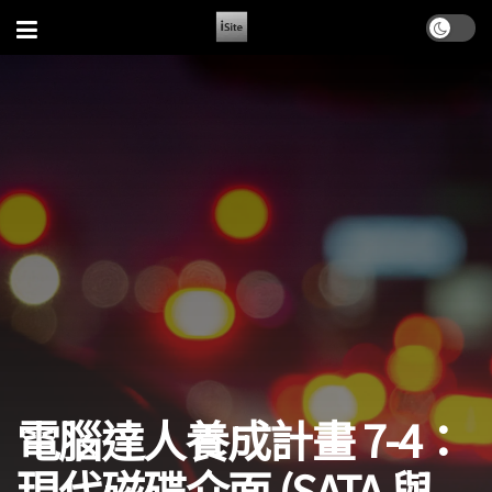
電腦達人養成計畫 7-4：
現代磁碟介面 (SATA 與