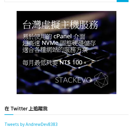
在 Twitter 上追蹤我
Tweets by AndrewDev8383