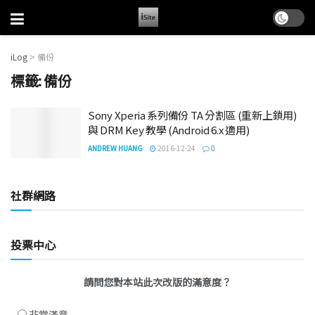
iLog
>
備份
標籤:
備份
Sony Xperia 系列備份 TA 分割區 (重新上鎖用)
與 DRM Key 教學 (Android 6.x 適用)
ANDREW HUANG
2016-12-24
0
社群網路
投票中心
請問您對本站此次改版的滿意度？
非常滿意