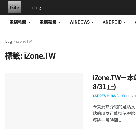
iLog
電腦軟體
電腦硬體
WINDOWS
ANDROID
iLog
>
iZone.TW
標籤:
iZone.TW
iZone.TW
8/31 止)
ANDREW HUANG
2016-0
今天要來介紹的是站長自
站的朋友可能還記得站長以
經過一段時間 ...