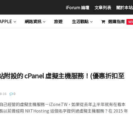
iForum 論壇
文章列表
關於本站
APPLE
網路資訊
旅遊
生活觀點
選購指南
NE
－本站附設的 cPanel 虛擬主機服務！(優惠折扣至
8-16
0
己經營的虛擬主機服務－iZone.TW，如果從去年上半年就有在看本
前曾經用 NXTHosting 這個名字提供過虛擬主機服務？在 2015 年