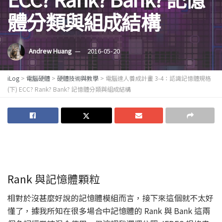
體分類與組成結構
Andrew Huang
2016-05-20
iLog
>
電腦硬體
>
硬體技術與教學
>
電腦達人養成計畫 3-4：認識記憶體規格
(下) ECC? Rank? Bank? 記憶體分類與組成結構
Rank 與記憶體顆粒
相對於沒甚麼好說的記憶體模組而言，接下來這個就不太好
懂了，據我所知在很多場合中記憶體的 Rank 與 Bank 這兩