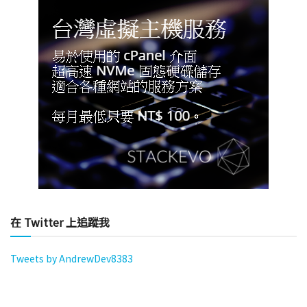
在 Twitter 上追蹤我
Tweets by AndrewDev8383