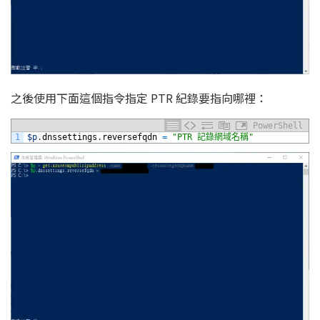
之後使用下面這個指令指定 PTR 紀錄要指向哪裡：
PowerShell
1
$p
.
dnssettings
.
reversefqdn
=
"PTR 記錄網域名稱"