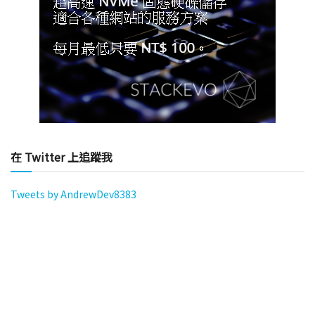
在 Twitter 上追蹤我
Tweets by AndrewDev8383