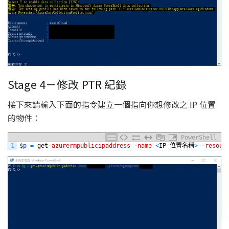
Stage 4－修改 PTR 紀錄
接下來請輸入下面的指令建立一個指向你想修改之 IP 位置
的物件：
PowerShell
1
$p
=
get
-azurermpublicipaddress
-name
<
IP
位置名稱
>
-resour