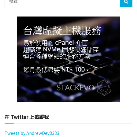
在 Twitter 上追蹤我
Tweets by AndrewDev8383