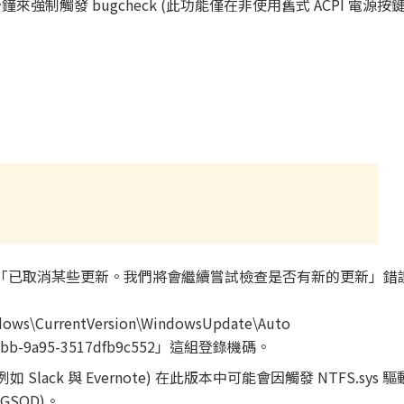
強制觸發 bugcheck (此功能僅在非使用舊式 ACPI 電源
能會遇到「已取消某些更新。我們將會繼續嘗試檢查是否有新的更新」
ws\CurrentVersion\WindowsUpdate\Auto
e-babb-9a95-3517dfb9c552」這組登錄機碼。
 (例如 Slack 與 Evernote) 在此版本中可能會因觸發 NTFS.sys 
(GSOD)。