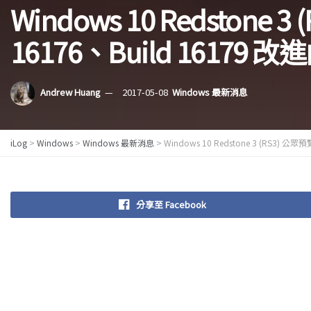
Windows 10 Redstone 
16176、Build 1617
Andrew Huang
2017-05-08
Windows 最新消息
iLog
>
Windows
>
Windows 最新消息
>
Windows 10 Redstone 3 (RS3) 
分享至 Facebook