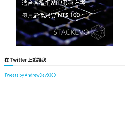
在 Twitter 上追蹤我
Tweets by AndrewDev8383