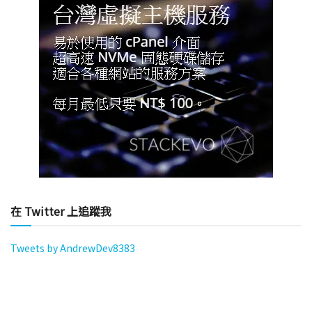
在 Twitter 上追蹤我
Tweets by AndrewDev8383