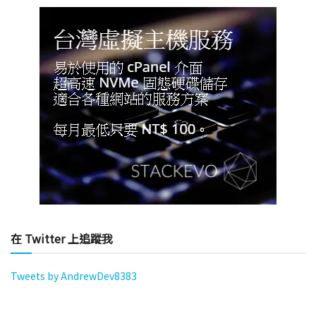
在 Twitter 上追蹤我
Tweets by AndrewDev8383