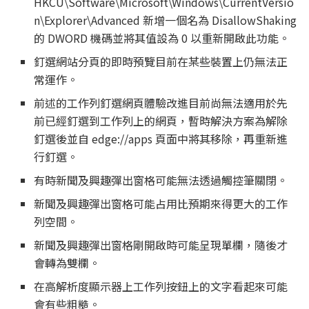
HKCU\Software\Microsoft\Windows\CurrentVersio
n\Explorer\Advanced 新增一個名為 DisallowShaking
的 DWORD 機碼並將其值設為 0 以重新開啟此功能。
釘選網站分頁的即時預覽目前在某些裝置上仍無法正
常運作。
前述的工作列釘選網頁體驗改進目前尚無法適用於先
前已經釘選到工作列上的網頁，暫時解決方案為解除
釘選後並自 edge://apps 頁面中將其移除，再重新進
行釘選。
有時新聞及興趣彈出窗格可能無法透過觸控筆關閉。
新聞及興趣彈出窗格可能占用比預期來得更大的工作
列空間。
新聞及興趣彈出窗格剛開啟時可能呈現單欄，隨後才
會轉為雙欄。
在高解析度顯示器上工作列按鈕上的文字看起來可能
會有些粗糙。