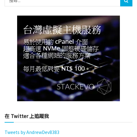
在 Twitter 上追蹤我
Tweets by AndrewDev8383