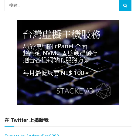
在 Twitter 上追蹤我
Tweets by AndrewDev8383