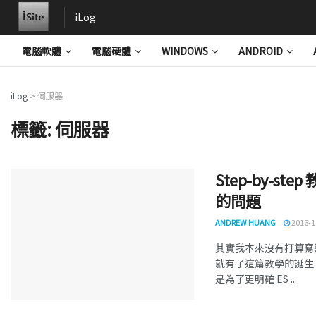
iLog
電腦軟體
電腦硬體
WINDOWS
ANDROID
iLog
>
伺服器
標籤:
伺服器
Step-by-ste
的問題
ANDREW HUANG
2016-1
其實我本來沒有打算寫
就有了這篇教學的誕生，如
是為了更明確 ES ...