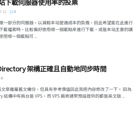
關於本站下載伺服器使用率的投票
7-12
0
撤一部分的伺服器，以減輕本站營運成本的負擔，因此希望能在此進行
下載檔案時，比較偏好使用哪一個載點來進行下載，或是本站主要的讀
用哪一個載點可 ...
e Directory 架構正確且自動地同步時間
0
更新：本篇文章雖屬舊文備份，但具有參考價值因此我把內容修改了一下。 因為
ectory 結構中有兩台是 VPS，而 VPS 廠商通常預設提供的都是英文版 ...