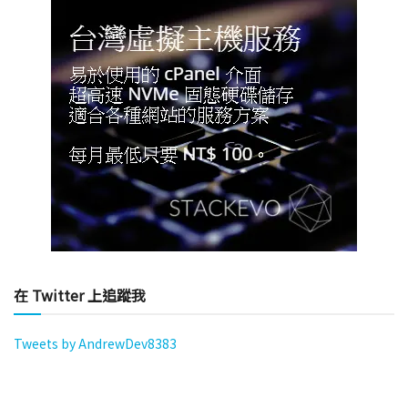
在 Twitter 上追蹤我
Tweets by AndrewDev8383