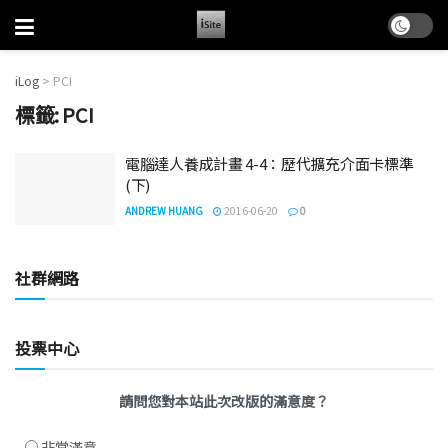
iLog
>
PCI
標籤:
PCI
電腦達人養成計畫 4-4：歷代擴充介面卡標準
(下)
ANDREW HUANG
2016-06-20
0
社群網路
投票中心
請問您對本站此次改版的滿意度？
非常滿意