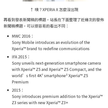
↑ 咦？XPERIA X 怎麼沒出現
再看到發表新聞稿的標題，站長在下面整理了近幾次的發佈
新聞稿標題，可以很容易的看出不同：
MWC 2016：
Sony Mobile introduces an evolution of the
Xperia™ brand to redefine communications
IFA 2015：
Sony unveils next-generation smartphone camera
with Xperia™ Z5 and Xperia™ Z5 Compact, and the
world’s first 4K¹ smartphone² Xperia™ Z5
Premium
2015：
Sony introduces premium addition to the Xperia™
Z3 series with new Xperia™ Z3+