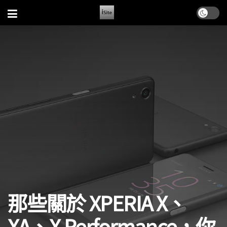
那些關於 XPERIA X、
XA、X Performance，你