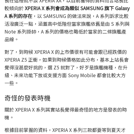
長在這裡就不談 XPERIA XA，以目前獲得的資料而言站長比
較傾向於
XPERIA X 系列會成為類似 SAMSUNG 旗下 Galaxy
A 系列的存在
，以 SAMSUNG 的做法來說，A 系列訴求比較
活潑廣泛一點，涵蓋高中低階但當家旗艦依舊是由 S 系列與
Note 系列掛帥，A 系列的價格也略低於當家的二條旗艦產
品線。
對了，到時候 XPERIA X 的上市價很有可能會跟已經跌價的
XPERIA Z5 正衝，如果到時候價格如此分布，基本上站長會
覺得沒甚麼好挑的，選 Z5 就對了，好歹是旗艦機種，在升
級、未來功能下放或支援方面 Sony Mobile 都會比較大方
一些。
奇怪的發表時機
關於 XPERIA X 系列其實站長覺得最奇怪的地方是發表的時
機。
根據目前掌握的資料，XPERIA X 系列三款都要等到夏天才