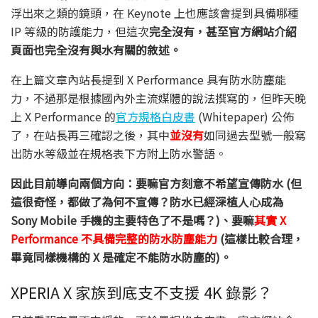
浮出來之類的鏡頭，在 Keynote 上也應該會提到具備哪種
IP 等級的防護能力，但這次
完全沒有，甚至官方網站介紹
頁面也完全沒有與水有關的敘述。
在上篇文章內站長提到 X Performance 具有防水防塵能
力，不過那是根據國內外主流媒體的說法撰寫的，但昨天晚
上 X Performance 的
官方規格白皮書
(Whitepaper) 公佈
了，在站長再三確認之後，其中
並沒有
如同過去型號一般寫
出防水等級並在規格表下方附上防水警語。
因此目前導向兩個方向：要嘛官方刻意不希望宣傳防水 (但
這很奇怪，都做了為何不宣傳？防水已經深植人心成為
Sony Mobile 手機的主要特色了不是嗎？)、要嘛
其實 X
Performance 不具備完整的防水防塵能力
(這樣比較合理，
畢竟同樣機構的 X 是確定不能防水防塵的)。
XPERIA X 家族到底支不支援 4K 錄影？