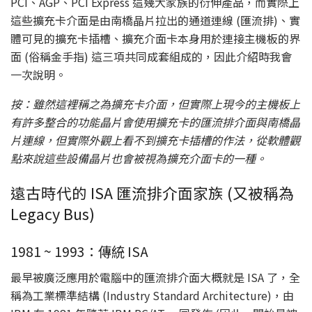
PCI、AGP、PCI Express 這幾大家族的衍伸產品，而實際上
這些擴充卡介面是由南橋晶片拉出的通道連線 (匯流排)、實
體可見的擴充卡插槽、擴充介面卡本身用於連接主機板的界
面 (俗稱金手指) 這三項共同成套組成的，因此介紹時我會
一次說明。
按：雖然這裡稱之為擴充卡介面，但實際上現今的主機板上
有許多整合的功能晶片會使用擴充卡的匯流排介面與南橋晶
片連線，但實際外觀上看不到擴充卡插槽的作法，從軟體觀
點來說這些設備晶片也會被視為擴充介面卡的一種。
遠古時代的 ISA 匯流排介面家族 (又被稱為
Legacy Bus)
1981 ~ 1993：傳統 ISA
最早被廣泛應用於電腦中的匯流排介面大概就是 ISA 了，全
稱為工業標準結構 (Industry Standard Architecture)，由