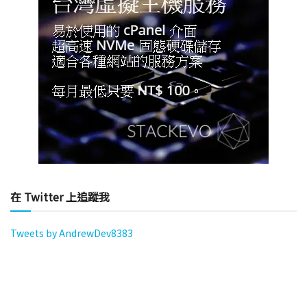
在 Twitter 上追蹤我
Tweets by AndrewDev8383