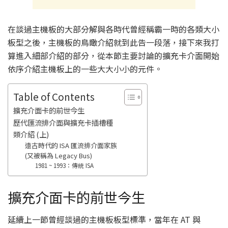
在談過主機板的大部分解與各時代曾經稱霸一時的各類大小
板型之後，主機板的鳥瞰介紹就到此告一段落，接下來我打
算進入細部介紹的部分，從本節主要討論的擴充卡介面開始
依序介紹主機板上的一些大大小小的元件。
Table of Contents
擴充介面卡的前世今生
歷代匯流排介面與擴充卡插槽種
類介紹 (上)
遠古時代的 ISA 匯流排介面家族
(又被稱為 Legacy Bus)
1981 ~ 1993：傳統 ISA
擴充介面卡的前世今生
延續上一節曾經談過的主機板板型標準，當年在 AT 與