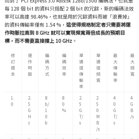
而到了 PCI Express 3.0 時改採 128b/130b 編碼法，也就是
每 128 個 bit 的資料只搭配 2 個 bit 的冗餘，新的編碼法效
率可以高達 98.46%，也就是用於冗餘資料而被「浪費掉」
的資料傳輸率僅有 1.54 %，
這使得規格制定者只需要將運
作時脈拉高到 8 GHz 就可以實現頻寬兩倍成長的預期目
標，而不需要直接撐上 10 GHz
。
修
運
編
編
單
單
最
最
訂
作
碼
碼
通
通
大
大
版
時
方
效
道
道
傳
頻
本
脈
式
率
傳
頻
輸
寬
輸
寬
率
率
1.
2.
8
8
2.
2
4
4
0
5
b/
0
5
5
0
G
G
1
%
G
0
G
B
H
0
T/
M
T/
/s
z
b
s
B
s
/s