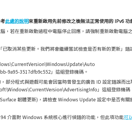
參考
此處的說明
來重新啟用先前修改之後無法正常使用的 IPv6 功
新啟動電腦，若在重新啟動過程中電腦停止回應，請強制重新啟動電腦
能會遇到「已取消某些更新。我們將會繼續嘗試檢查是否有新的更新」
ws\CurrentVersion\WindowsUpdate\Auto
e-babb-9a95-3517dfb9c552」這組登錄機碼。
上建立的，部分程式與遊戲可能會因當時曾發生的廣告 ID 設定錯誤而
indows\CurrentVersion\AdvertisingInfo」這組登錄機
ace 韌體更新)，請檢查 Windows Update 設定中是否有
E 1394 介面對 Windows 系統核心進行偵錯的功能，但此項功能
可