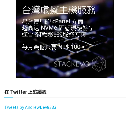
在 Twitter 上追蹤我
Tweets by AndrewDev8383