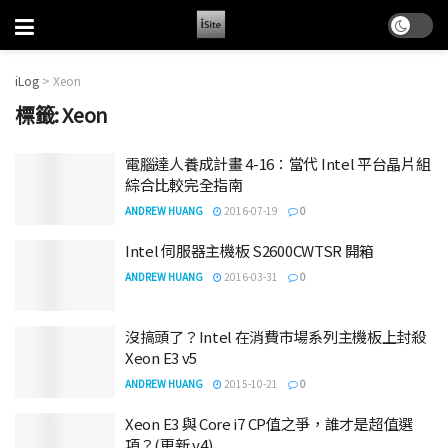
iLog
>
Xeon
標籤:
Xeon
電腦達人養成計畫 4-16：當代 Intel 平台晶片組
綜合比較完全指南
ANDREW HUANG
2016-07-19
0
Intel 伺服器主機板 S2600CWTSR 開箱
ANDREW HUANG
2016-03-31
0
沒搞頭了？Intel 在消費市場系列主機板上封殺
Xeon E3 v5
ANDREW HUANG
2015-10-21
0
Xeon E3 與 Core i7 CP值之爭，誰才是超值選
項？(更新 v4)