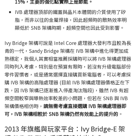
15%，主要的強化點實際上是節能。
IVB 處理器頂部的鐵蓋與晶片本體間的介質使用了矽
脂，而非以往的金屬焊接，因此超頻時的散熱效率明
顯低於 SNB 架構時期，超頻空間也因此受到影響。
Ivy Bridge 架構可說是 Intel Core 處理器大發利市且較為長
青的一代，Sandy Bridge 架構在 IVB 架構中進化得更加成
熟穩定，我個人其實相當推薦採購時可以將 IVB 架構處理器
同時列入考慮，特別是在預算有限時，若沒有升級電腦部份
零件習慣者，或是通常選擇直接購買新電腦者，可以考慮採
購 IVB 架構的高階處理器 (目前 IVB 架構處理器價格正在下
跌，因 IVB 架構已逐漸進入停產淘汰階段)，雖然 IVB 有超
頻空間較窄與導熱效率較差的小問題，但若在 SNB 與 IVB
架構價格相仿時，
請無需考慮直接選購 IVB 架構處理器即
可，IVB 架構相較於 SNB 架構仍然有效能上的提升的
。
2013 年旗艦與玩家平台：Ivy Bridge-E 架