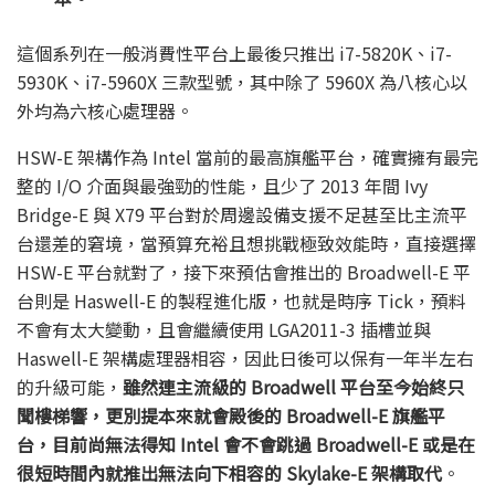
這個系列在一般消費性平台上最後只推出 i7-5820K、i7-
5930K、i7-5960X 三款型號，其中除了 5960X 為八核心以
外均為六核心處理器。
HSW-E 架構作為 Intel 當前的最高旗艦平台，確實擁有最完
整的 I/O 介面與最強勁的性能，且少了 2013 年間 Ivy
Bridge-E 與 X79 平台對於周邊設備支援不足甚至比主流平
台還差的窘境，當預算充裕且想挑戰極致效能時，直接選擇
HSW-E 平台就對了，接下來預估會推出的 Broadwell-E 平
台則是 Haswell-E 的製程進化版，也就是時序 Tick，預料
不會有太大變動，且會繼續使用 LGA2011-3 插槽並與
Haswell-E 架構處理器相容，因此日後可以保有一年半左右
的升級可能，
雖然連主流級的 Broadwell 平台至今始終只
聞樓梯響，更別提本來就會殿後的 Broadwell-E 旗艦平
台，目前尚無法得知 Intel 會不會跳過 Broadwell-E 或是在
很短時間內就推出無法向下相容的 Skylake-E 架構取代
。