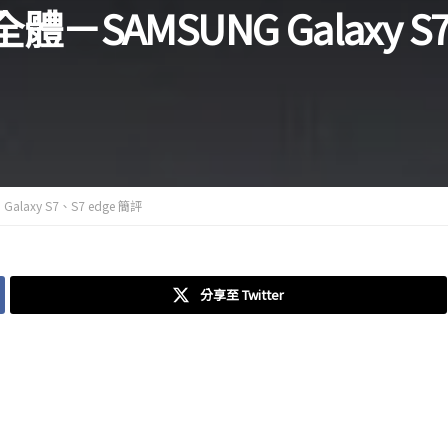
體－SAMSUNG Galaxy S
alaxy S7、S7 edge 簡評
分享至 Twitter