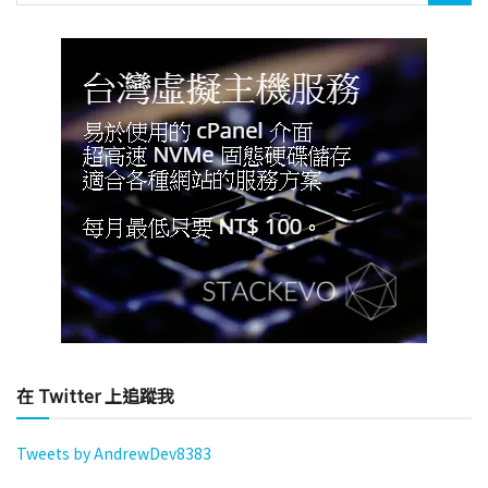
在 Twitter 上追蹤我
Tweets by AndrewDev8383