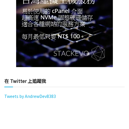
在 Twitter 上追蹤我
Tweets by AndrewDev8383