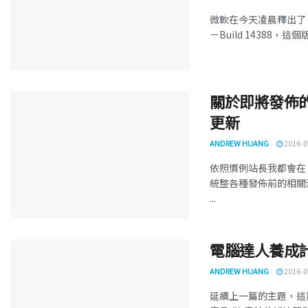
微軟在今天凌晨釋出了 Wind
－Build 14388，這個版
關於即將發佈的 W
更新
ANDREW HUANG
2016-0
依照慣例站長我都會在 
統整各種發佈前的相關消息與
...
電腦達人養成計畫
ANDREW HUANG
2016-0
延續上一篇的主題，這篇