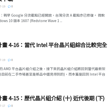
7-19
0
22 更新：稍早 Google 分流載點已經開放，台灣分流 A 載點亦已修復。 微軟
10 版本 1607 (Redstone Wave 1 ...
 4-16：當代 Intel 平台晶片組綜合比較完全
7-19
0
的 AMD 平台晶片組介紹之後，接下來的晶片組介紹將回到當代最新架
是目前在二手市場甚至是新品中還見得到的)，而本篇是回到 Intel 平台
 4-15：歷代晶片組介紹 (十) 近代後期 (下)
7-17
0