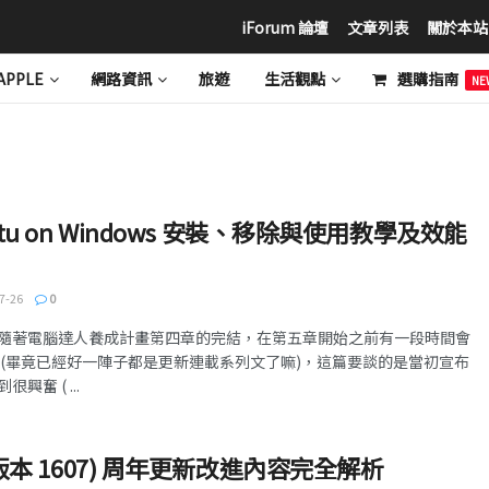
iForum 論壇
文章列表
關於本站
APPLE
網路資訊
旅遊
生活觀點
選購指南
NE
buntu on Windows 安裝、移除與使用教學及效能
7-26
0
隨著電腦達人養成計畫第四章的完結，在第五章開始之前有一段時間會
 (畢竟已經好一陣子都是更新連載系列文了嘛)，這篇要談的是當初宣布
奮 ( ...
0 (版本 1607) 周年更新改進內容完全解析