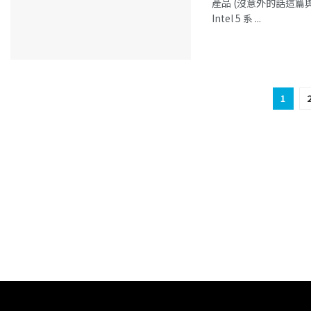
產品 (沒意外的話這篇
Intel 5 系 ...
1