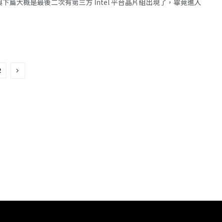
與下篇大概是最後二次有第三方 Intel 平台晶片組出現了，畢竟進入
2